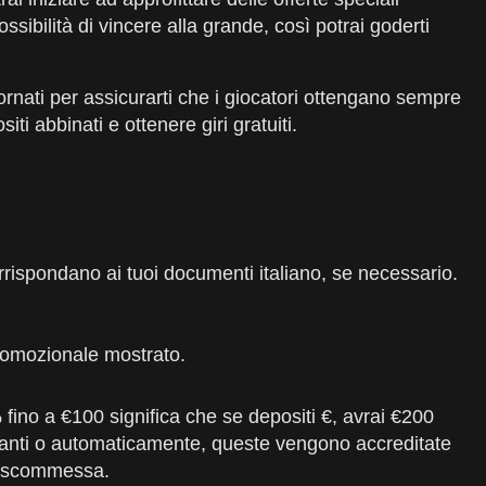
ossibilità di vincere alla grande, così potrai goderti
rnati per assicurarti che i giocatori ottengano sempre
i abbinati e ottenere giri gratuiti.
orrispondano ai tuoi documenti italiano, se necessario.
promozionale mostrato.
fino a €100 significa che se depositi €, avrai €200
ificanti o automaticamente, queste vengono accreditate
 di scommessa.