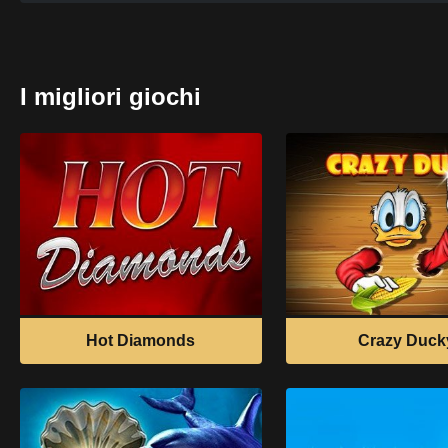
Suggerimenti per ottenere le tue vincite
Regole e bonus per giocatori con soldi veri
I migliori giochi
Vantaggi e premi per essere un cliente fedele
Esperienza di gioco mobile ottimizzata
Sicurezza avanzata e protezione dei dati
Caratteristiche principali dell'app del casinò Bigbet24
Ottieni l'app
Hot Diamonds
Crazy Duck