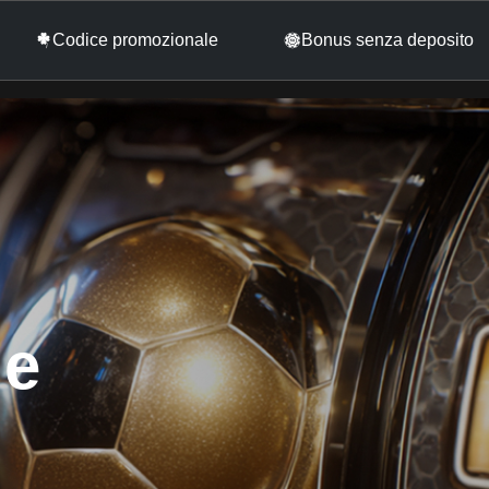
Codice promozionale
Bonus senza deposito
ne