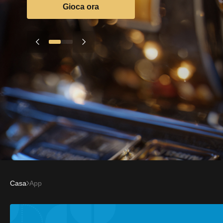
Gioca ora
Casa
App