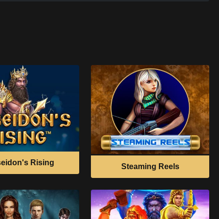
eidon's Rising
Steaming Reels