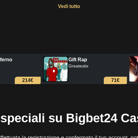
Vedi tutto
l Star
Cash Inferno
Albus
201€
214€
speciali su Bigbet24 Cas
fettuata la registrazione e confermato il tuo account, potr