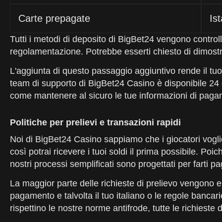
Carte prepagate
Is
Tutti i metodi di deposito di BigBet24 vengono controll
regolamentazione. Potrebbe esserti chiesto di dimostrare
L'aggiunta di questo passaggio aggiuntivo rende il tuo
team di supporto di BigBet24 Casino è disponibile 24 or
come mantenere al sicuro le tue informazioni di paga
Politiche per prelievi e transazioni rapidi
Noi di BigBet24 Casino sappiamo che i giocatori voglio
così potrai ricevere i tuoi soldi il prima possibile. Po
nostri processi semplificati sono progettati per farti 
La maggior parte delle richieste di prelievo vengono ela
pagamento e talvolta il tuo italiano o le regole bancar
rispettino le nostre norme antifrode, tutte le richies