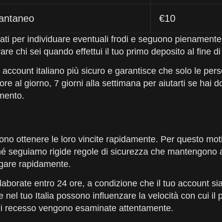
tantaneo
€10
ati per individuare eventuali frodi e seguono pienamente le
 chi sei quando effettui il tuo primo deposito al fine di o
 account italiano più sicuro e garantisce che solo le per
e al giorno, 7 giorni alla settimana per aiutarti se hai 
mento.
no ottenere le loro vincite rapidamente. Per questo motiv
iché seguiamo rigide regole di sicurezza che mantengono al 
pagare rapidamente.
borate entro 24 ore, a condizione che il tuo account sia st
ie nel tuo Italia possono influenzare la velocità con cui 
te di recesso vengono esaminate attentamente.