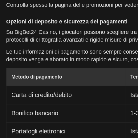
Controlla spesso la pagina delle promozioni per vedere le
Opzioni di deposito e sicurezza dei pagamenti
Su BigBet24 Casino, i giocatori possono scegliere tra u
protocolli di crittografia avanzati e rigide misure di p
Le tue informazioni di pagamento sono sempre conser
deposito venga elaborato in modo rapido e sicuro, così 
Metodo di pagamento
Tem
Carta di credito/debito
Is
Bonifico bancario
1-3
Portafogli elettronici
Is