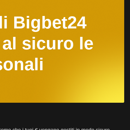
di Bigbet24
al sicuro le
sonali