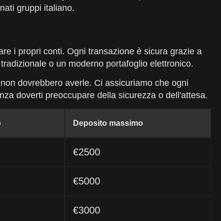
nati gruppi italiano.
are i propri conti. Ogni transazione è sicura grazie a
a tradizionale o un moderno portafoglio elettronico.
 non dovrebbero averle. Ci assicuriamo che ogni
enza doverti preoccupare della sicurezza o dell'attesa.
o
Deposito massimo
€2500
€5000
€3000