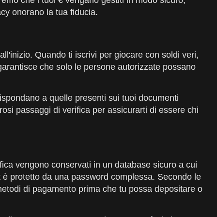
remo che i tuoi € vengano gestiti in modo sicuro,
acy onorano la tua fiducia.
'inizio. Quando ti iscrivi per giocare con soldi veri,
ma garantisce che solo le persone autorizzate possano
rrispondano a quelle presenti sui tuoi documenti
osi passaggi di verifica per assicurarti di essere chi
rifica vengono conservati in un database sicuro a cui
ount è protetto da una password complessa. Secondo le
uoi metodi di pagamento prima che tu possa depositare o