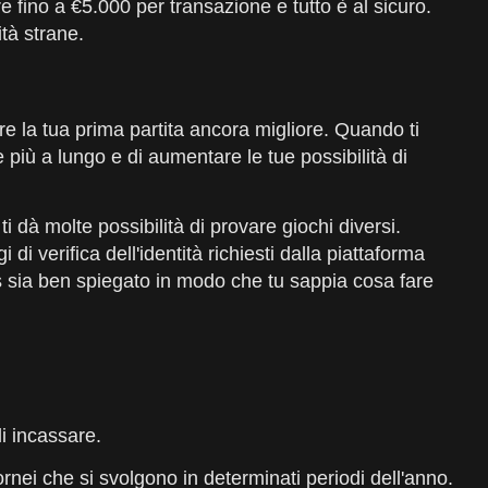
e fino a €5.000 per transazione e tutto è al sicuro.
tà strane.
re la tua prima partita ancora migliore. Quando ti
 più a lungo e di aumentare le tue possibilità di
ti dà molte possibilità di provare giochi diversi.
i verifica dell'identità richiesti dalla piattaforma
us sia ben spiegato in modo che tu sappia cosa fare
i incassare.
ornei che si svolgono in determinati periodi dell'anno.