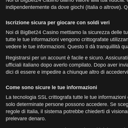
Noi di BigBet24 Casino diamo valore alla tua fiducia. 
indipendentemente da dove giochi (Italia o altrove). Qu
Iscrizione sicura per giocare con soldi veri
Noi di BigBet24 Casino mettiamo la sicurezza delle tue i
tutte le tue informazioni vengono crittografate utilizz
vedere le tue informazioni. Questo ti dà tranquillità qu
Registrarsi per un account è facile e sicuro. Assicurat
ufficiali italiano dopo averlo compilato. Dopo aver inv
dici di essere e impedire a chiunque altro di accedervi
Come sono sicure le tue informazioni
La tecnologia SSL crittografa tutte le tue informazioni
solo determinate persone possono accedere. Se scegli 
regole di Italia, il sistema potrebbe chiederti di visio
prelevare denaro.