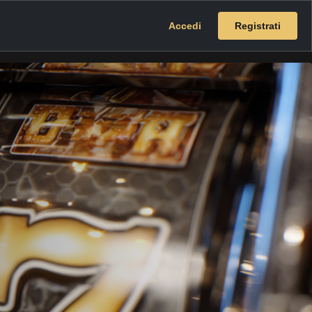
Accedi
Registrati