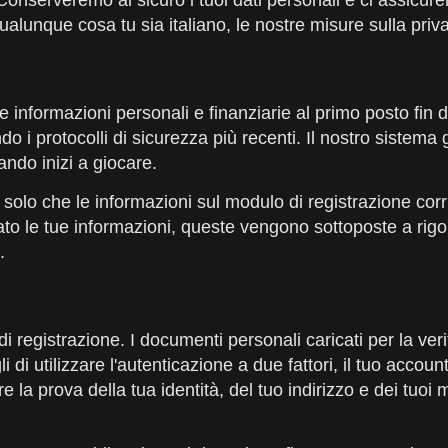
Conserveremo al sicuro i tuoi dati personali e ci assicure
alunque cosa tu sia italiano, le nostre misure sulla priv
nformazioni personali e finanziarie al primo posto fin dall
ando i protocolli di sicurezza più recenti. Il nostro siste
ando inizi a giocare.
i solo che le informazioni sul modulo di registrazione co
iato le tue informazioni, queste vengono sottoposte a rigor
.
 di registrazione. I documenti personali caricati per la ve
di utilizzare l'autenticazione a due fattori, il tuo acc
nare la prova della tua identità, del tuo indirizzo e dei t