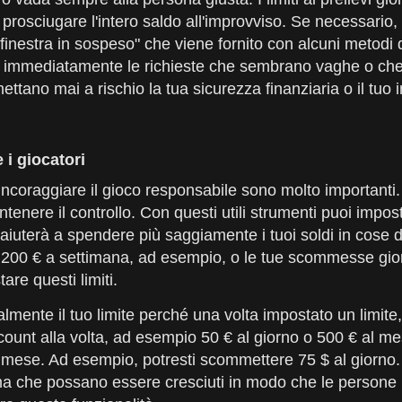
prosciugare l'intero saldo all'improvviso. Se necessario,
 "finestra in sospeso" che viene fornito con alcuni metod
o immediatamente le richieste che sembrano vaghe o che pr
ettano mai a rischio la tua sicurezza finanziaria o il t
 i giocatori
incoraggiare il gioco responsabile sono molto importanti.
ntenere il controllo. Con questi utili strumenti puoi impos
aiuterà a spendere più saggiamente i tuoi soldi in cose d
a 200 € a settimana, ad esempio, o le tue scommesse giorn
are questi limiti.
ente il tuo limite perché una volta impostato un limite, i
count alla volta, ad esempio 50 € al giorno o 500 € al me
se. Ad esempio, potresti scommettere 75 $ al giorno. Mod
rima che possano essere cresciuti in modo che le persone 