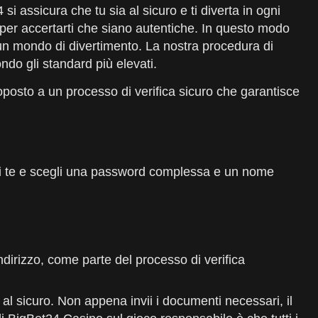
i assicura che tu sia al sicuro e ti diverta in ogni
per accertarti che siano autentiche. In questo modo
e un mondo di divertimento. La nostra procedura di
ndo gli standard più elevati.
toposto a un processo di verifica sicuro che garantisce
su di te e scegli una password complessa e un nome
dirizzo, come parte del processo di verifica
al sicuro. Non appena invii i documenti necessari, il