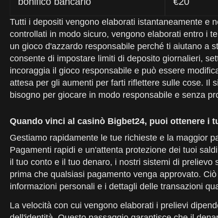
bonifico bancario
€20
Tutti i depositi vengono elaborati istantaneamente e no
controllati in modo sicuro, vengono elaborati entro i 
un gioco d'azzardo responsabile perché ti aiutano a stab
consente di impostare limiti di deposito giornalieri, se
incoraggia il gioco responsabile e può essere modific
attesa per gli aumenti per farti riflettere sulle cose. Il
bisogno per giocare in modo responsabile e senza pr
Quando vinci al casinò Bigbet24, puoi ottenere i tuo
Gestiamo rapidamente le tue richieste e la maggior par
Pagamenti rapidi e un'attenta protezione dei tuoi sa
il tuo conto e il tuo denaro, i nostri sistemi di preliev
prima che qualsiasi pagamento venga approvato. Ciò ferm
informazioni personali e i dettagli delle transazioni qua
La velocità con cui vengono elaborati i prelievi dipende
dell'identità. Questo passaggio garantisce che il denar