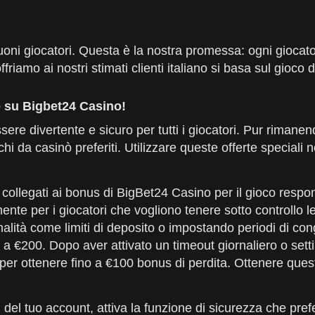
buoni giocatori. Questa è la nostra promessa: ogni giocato
riamo ai nostri stimati clienti italiano si basa sul gioco
e su Bigbet24 Casino!
 divertente e sicuro per tutti i giocatori. Pur rimanendo e
hi da casinò preferiti. Utilizzare queste offerte speciali n
 collegati ai bonus di BigBet24 Casino per il gioco respo
te per i giocatori che vogliono tenere sotto controllo le 
nalità come limiti di deposito o impostando periodi di con
 €200. Dopo aver attivato un timeout giornaliero o settima
a per ottenere fino a €100 bonus di perdita. Ottenere ques
del tuo account, attiva la funzione di sicurezza che prefe