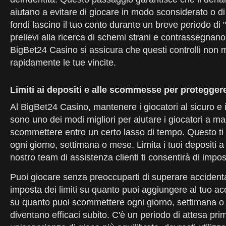
aiutano a evitare di giocare in modo sconsiderato o di 
fondi lascino il tuo conto durante un breve periodo di
prelievi alla ricerca di schemi strani e contrassegnan
BigBet24 Casino si assicura che questi controlli non m
rapidamente le tue vincite.
Limiti ai depositi e alle scommesse per proteggere
Al BigBet24 Casino, mantenere i giocatori al sicuro e 
sono uno dei modi migliori per aiutare i giocatori a ma
scommettere entro un certo lasso di tempo. Questo ti 
ogni giorno, settimana o mese. Limita i tuoi depositi 
nostro team di assistenza clienti ti consentirà di impost
Puoi giocare senza preoccuparti di superare accidentalm
imposta dei limiti su quanto puoi aggiungere al tuo ac
su quanto puoi scommettere ogni giorno, settimana o me
diventano efficaci subito. C'è un periodo di attesa p