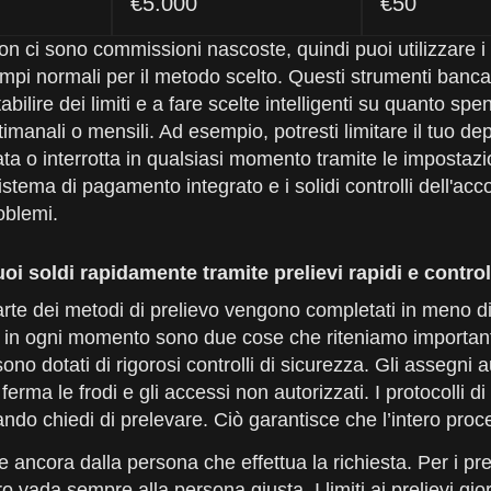
€5.000
€50
n ci sono commissioni nascoste, quindi puoi utilizzare i 
tempi normali per il metodo scelto. Questi strumenti banc
ilire dei limiti e a fare scelte intelligenti su quanto sp
ttimanali o mensili. Ad esempio, potresti limitare il tuo d
ata o interrotta in qualsiasi momento tramite le impostaz
 sistema di pagamento integrato e i solidi controlli dell'ac
oblemi.
i soldi rapidamente tramite prelievi rapidi e controll
te dei metodi di prelievo vengono completati in meno di 24
ldi in ogni momento sono due cose che riteniamo importan
o sono dotati di rigorosi controlli di sicurezza. Gli assegni
a le frodi e gli accessi non autorizzati. I protocolli di 
ndo chiedi di prelevare. Ciò garantisce che l’intero proces
 ancora dalla persona che effettua la richiesta. Per i pre
o vada sempre alla persona giusta. I limiti ai prelievi gio