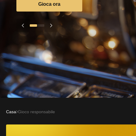
Gioca ora
Casa
Gioco responsabile