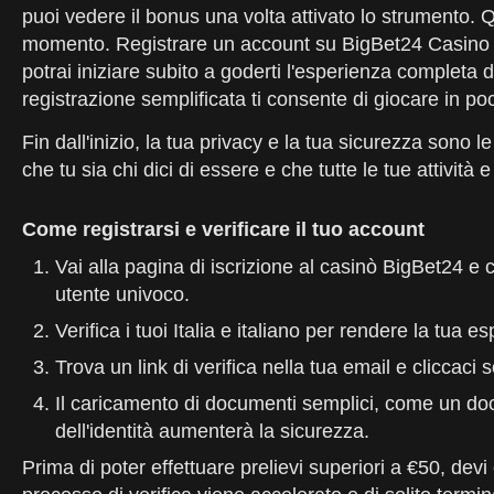
puoi vedere il bonus una volta attivato lo strumento. Q
momento. Registrare un account su BigBet24 Casino è 
potrai iniziare subito a goderti l'esperienza completa
registrazione semplificata ti consente di giocare in po
Fin dall'inizio, la tua privacy e la tua sicurezza sono
che tu sia chi dici di essere e che tutte le tue attività 
Come registrarsi e verificare il tuo account
Vai alla pagina di iscrizione al casinò BigBet24 e 
utente univoco.
Verifica i tuoi Italia e italiano per rendere la tua 
Trova un link di verifica nella tua email e cliccaci 
Il caricamento di documenti semplici, come un docu
dell'identità aumenterà la sicurezza.
Prima di poter effettuare prelievi superiori a €50, de