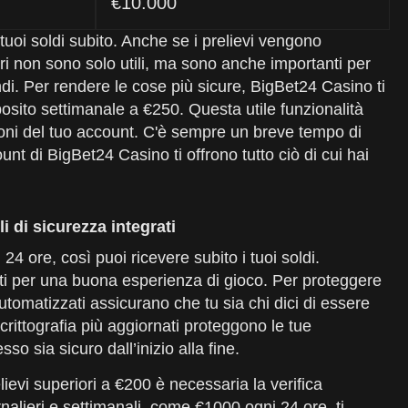
€10.000
tuoi soldi subito. Anche se i prelievi vengono
ari non sono solo utili, ma sono anche importanti per
endi. Per rendere le cose più sicure, BigBet24 Casino ti
eposito settimanale a €250. Questa utile funzionalità
ioni del tuo account. C'è sempre un breve tempo di
count di BigBet24 Casino ti offrono tutto ciò di cui hai
i di sicurezza integrati
 ore, così puoi ricevere subito i tuoi soldi.
ti per una buona esperienza di gioco. Per proteggere
 automatizzati assicurano che tu sia chi dici di essere
crittografia più aggiornati proteggono le tue
so sia sicuro dall’inizio alla fine.
lievi superiori a €200 è necessaria la verifica
rnalieri e settimanali, come €1000 ogni 24 ore, ti