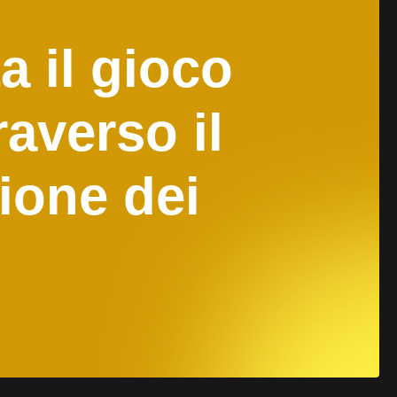
 il gioco
raverso il
zione dei