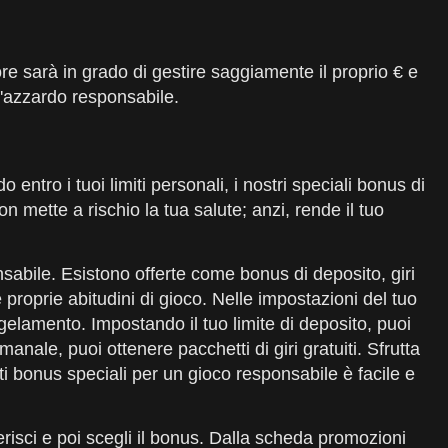
re sarà in grado di gestire saggiamente il proprio € e
 d'azzardo responsabile.
ntro i tuoi limiti personali, i nostri speciali bonus di
on mette a rischio la tua salute; anzi, rende il tuo
nsabile. Esistono offerte come bonus di deposito, giri
proprie abitudini di gioco. Nelle impostazioni del tuo
gelamento. Impostando il tuo limite di deposito, puoi
nale, puoi ottenere pacchetti di giri gratuiti. Sfrutta
ti bonus speciali per un gioco responsabile è facile e
risci e poi scegli il bonus. Dalla scheda promozioni