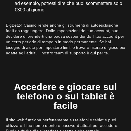
ad esempio, potresti dire che puoi scommettere solo
€300 al giorno.
BigBet24 Casino rende anche gli strumenti di autoesclusione
facili da raggiungere. Dalle impostazioni del tuo account, puoi
decidere di prenderti una pausa sospendendo il tuo account per
un certo periodo di tempo o in modo permanente. Se hai
bisogno di aiuto per impostare limiti o trovare risorse di gioco più
adatte agli adulti, il nostro team di supporto è qui per te.
Accedere e giocare sul
telefono o sul tablet è
facile
Il sito web funziona perfettamente su telefoni e tablet e puoi
utilizzare il tuo nome utente e password attuali per accedere.