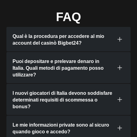
FAQ
Qual è la procedura per accedere al mio
account del casinò Bigbet24?
Puoi depositare e prelevare denaro in
Italia. Quali metodi di pagamento posso
utilizzare?
I nuovi giocatori di Italia devono soddisfare
determinati requisiti di scommessa o
bonus?
Le mie informazioni private sono al sicuro
quando gioco e accedo?