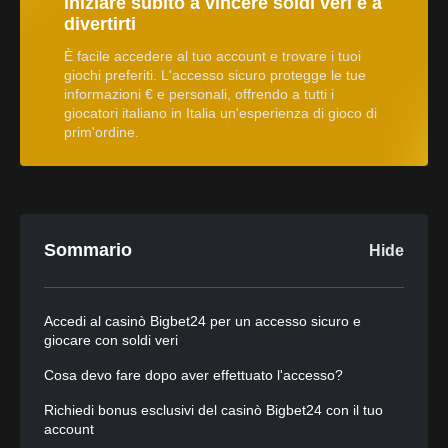
iniziare subito a vincere soldi veri e a
divertirti
È facile accedere al tuo account e trovare i tuoi
giochi preferiti. L'accesso sicuro protegge le tue
informazioni € e personali, offrendo a tutti i
giocatori italiano in Italia un'esperienza di gioco di
prim'ordine.
Sommario
Hide
Accedi al casinò Bigbet24 per un accesso sicuro e
giocare con soldi veri
Cosa devo fare dopo aver effettuato l'accesso?
Richiedi bonus esclusivi del casinò Bigbet24 con il tuo
account