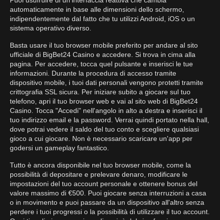
Puoi usufruire di un'interfaccia reattiva che cambia
automaticamente in base alle dimensioni dello schermo,
indipendentemente dal fatto che tu utilizzi Android, iOS o un
sistema operativo diverso.
Basta usare il tuo browser mobile preferito per andare al sito
ufficiale di BigBet24 Casino e accedere. Si trova in cima alla
pagina. Per accedere, tocca quel pulsante e inserisci le tue
informazioni. Durante la procedura di accesso tramite
dispositivo mobile, i tuoi dati personali vengono protetti tramite
crittografia SSL sicura. Per iniziare subito a giocare sul tuo
telefono, apri il tuo browser web e vai al sito web di BigBet24
Casino. Tocca "Accedi" nell'angolo in alto a destra e inserisci il
tuo indirizzo email e la password. Verrai quindi portato nella hall,
dove potrai vedere il saldo del tuo conto e scegliere qualsiasi
gioco a cui giocare. Non è necessario scaricare un'app per
godersi un gameplay fantastico.
Tutto è ancora disponibile nel tuo browser mobile, come la
possibilità di depositare e prelevare denaro, modificare le
impostazioni del tuo account personale e ottenere bonus del
valore massimo di €500. Puoi giocare senza interruzioni a casa
o in movimento e puoi passare da un dispositivo all'altro senza
perdere i tuoi progressi o la possibilità di utilizzare il tuo account.