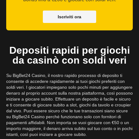
Iscriviti ora
Depositi rapidi per giochi
da casinò con soldi veri
Su BigBet24 Casino, il nostro rapido processo di deposito ti
consente di accedere rapidamente ai tuoi giochi preferiti con
soldi veri. I giocatori impiegano solo pochi minuti per aggiungere
denaro al proprio account sulla nostra piattaforma, così possono
iniziare a giocare subito. Effettuare un deposito è facile e sicuro
e ti consente di giocare subito a slot, giochi da tavolo e croupier
dal vivo. Puoi essere sicuro che le tue transazioni siano sicure
su BigBet24 Casino perché funzionano solo con fornitori di
pagamenti affidabili. Non importa se vuoi giocare con €50 o un
importo maggiore, il denaro arriva subito sul tuo conto o in pochi
istanti, così puoi iniziare a giocare subito.