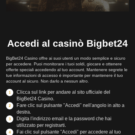
Accedi al casinò Bigbet24
BigBet24 Casino offre ai suoi utenti un modo semplice e sicuro
per accedere. Puoi monitorare i tuoi soldi, giocare e ottenere
offerte speciali accedendo al tuo account. Mantenere segrete le
tue informazioni di accesso è importante per mantenere il tuo
account al sicuro. Non darlo a nessun altro.
Clicca sul link per andare al sito ufficiale del
BigBet24 Casino.
Fare clic sul pulsante "Accedi" nell'angolo in alto a
destra.
Digita l'indirizzo email e la password che hai
utilizzato per registrarti.
Fai clic sul pulsante "Accedi" per accedere al tuo