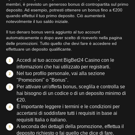
membri, è previsto un generoso bonus di contropartita sul primo
deposito. Ad esempio, potresti ottenere un bonus fino a €200
quando effettui il tuo primo deposito. Ciò aumenterà
notevolmente il tuo saldo iniziale.
Il tuo denaro bonus verrà aggiunto al tuo account
automaticamente o dopo aver scelto di riceverlo nella pagina
delle promozioni. Tutto quello che devi fare è accedere ed
effettuare un deposito qualificante.
Accedi al tuo account BigBet24 Casino con le
informazioni che hai utilizzato per registrarti.
Nel tuo profilo personale, vai alla sezione
"Promozioni" o "Bonus".
Per attivare un'offerta bonus, sceglila e controlla se
hai bisogno di un codice o di un deposito minimo di
€20.
È importante leggere i termini e le condizioni per
accertarsi di soddisfare tutti i requisiti in base ai
requisiti Italia o italiano.
A seconda dei dettagli della promozione, effettua il
deposito richiesto o fai quello che dice di fare.