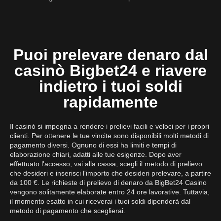
Puoi prelevare denaro dal
casinò Bigbet24 e riavere
indietro i tuoi soldi
rapidamente
Il casinò si impegna a rendere i prelievi facili e veloci per i propri
clienti. Per ottenere le tue vincite sono disponibili molti metodi di
pagamento diversi. Ognuno di essi ha limiti e tempi di
elaborazione chiari, adatti alle tue esigenze. Dopo aver
effettuato l'accesso, vai alla cassa, scegli il metodo di prelievo
che desideri e inserisci l'importo che desideri prelevare, a partire
da 100 €. Le richieste di prelievo di denaro da BigBet24 Casino
vengono solitamente elaborate entro 24 ore lavorative. Tuttavia,
il momento esatto in cui riceverai i tuoi soldi dipenderà dal
metodo di pagamento che sceglierai.